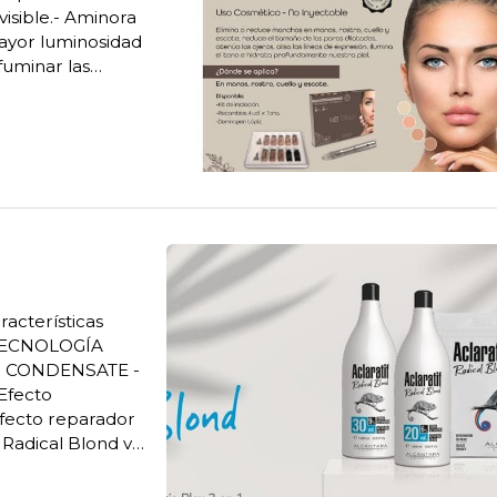
isible.- Aminora
mayor luminosidad
fuminar las
or lo que se verá
racterísticas
 TECNOLOGÍA
 CONDENSATE -
 Efecto
Efecto reparador
f Radical Blond va
ecialmente
quir...