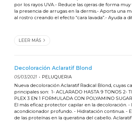
por los rayos UVA.- Reduce las ojeras de forma muy v
la presencia de arrugas en la dermis.- Aporta una 
al rostro creando el efecto “cara lavada”.- Ayuda a di
cicatrices de acné.- Hidrata la piel en profundidad p
mucho más saludable.- Dej...
LEER MÁS
Decoloración Aclaratif Blond
05/03/2021
PELUQUERIA
Nueva decoloración Aclaratif Radical Blond, cuyas ca
principales son: 1- ACLARADO HASTA 9 TONOS 2-
PLEX 3 EN 1 FORMULADA CON POLYAMINO SUGAR
El más eficaz protector capilar en la decoloración. -
acondicionador profundo. - Hidratación continua. - 
de las proteínas en la queratina del cabello. Aclarati
acompañada con una nueva Crema Activadora esp
formulada para trabajos con decoloración. Puedes ad