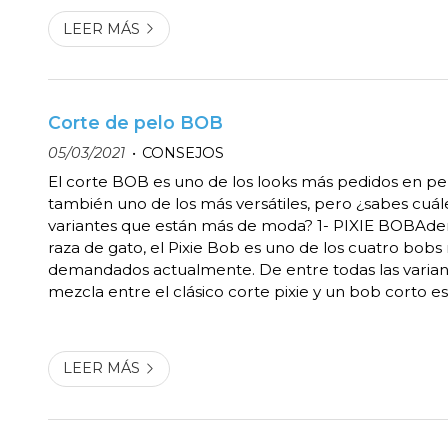
LEER MÁS
Corte de pelo BOB
05/03/2021
CONSEJOS
El corte BOB es uno de los looks más pedidos en pe
también uno de los más versátiles, pero ¿sabes cuále
variantes que están más de moda? 1- PIXIE BOBAde
raza de gato, el Pixie Bob es uno de los cuatro bobs
demandados actualmente. De entre todas las varian
mezcla entre el clásico corte pixie y un bob corto es
de una mayor tradición, ya que tuvo un gran auge en
90 y ahora lo tenemos de vuelta. 2- STACKED BOB...
LEER MÁS