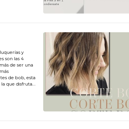
luquerías y
s son las 4
más de ser una
 más
tes de bob, esta
 la que disfruta
 la década de los