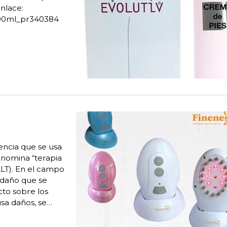
nlace:
-500ml_pr340384
uencia que se usa
enomina “terapia
LLT). En el campo
l daño que se
cto sobre los
usa daños, se
 débil va de