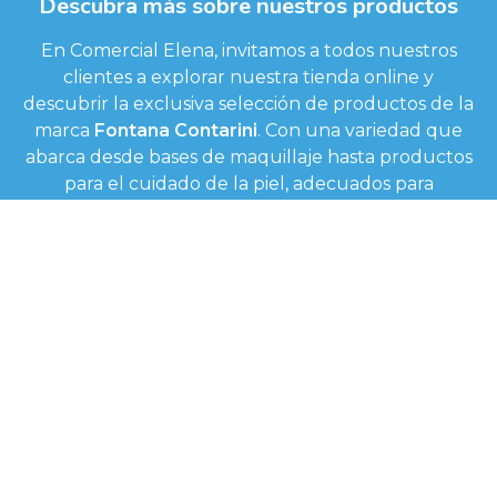
Descubra más sobre nuestros productos
En Comercial Elena, invitamos a todos nuestros
clientes a explorar nuestra tienda online y
descubrir la exclusiva selección de productos de la
marca
Fontana Contarini
. Con una variedad que
abarca desde bases de maquillaje hasta productos
para el cuidado de la piel, adecuados para
profesionales del sector.
Visite Comercial Elena y comience a explorar la
gama de productos Fontana Contarini, diseñados
para realzar la belleza en cada aplicación.
Tienda online
Contactar