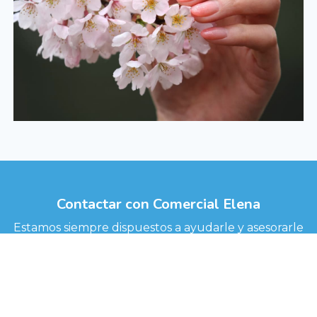
Contactar con Comercial Elena
Estamos siempre dispuestos a ayudarle y asesorarle
en la selección de los mejores productos para sus
necesidades. Visite nuestra
tienda online
para
descubrir una amplia gama de productos de alta
calidad y obtener información detallada sobre cada
uno de ellos. Si tiene preguntas específicas o