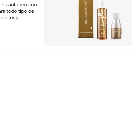
o instantáneo con
ra todo tipo de
resecos y
o sedoso,