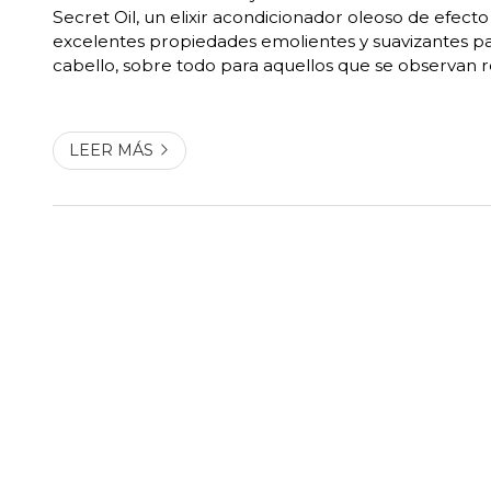
Secret Oil, un elixir acondicionador oleoso de efect
excelentes propiedades emolientes y suavizantes pa
cabello, sobre todo para aquellos que se observan 
desvitalizados. Actúa suavizando el cabello, dejándol
brillante y fácil de peinar. No engrasa. ...
LEER MÁS