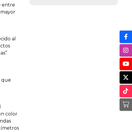
e entre
a mayor
cido al
ectos
tas”
l que
l
ún color
ondas
tímetros