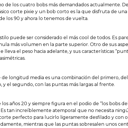
 uno de los cuatro bobs más demandados actualmente. D
ásico corte pixie y un bob corto es la que disfruta de un
de los 90 y ahora lo tenemos de vuelta.
tilo puede ser considerado el más cool de todos. Es pare
umula más volumen en la parte superior. Otro de sus asp
 lleva el peso hacia adelante, y sus características “pun
asimétricas.
e de longitud media es una combinación del primero, de
y el segundo, con las puntas más largas al frente.
os años 20 y siempre figura en el podio de “los bobs de
 Es tan increíblemente atemporal que no necesita ning
corte perfecto para lucirlo ligeramente desfilado y con 
adamente, mientras que las puntas sobresalen unos cen