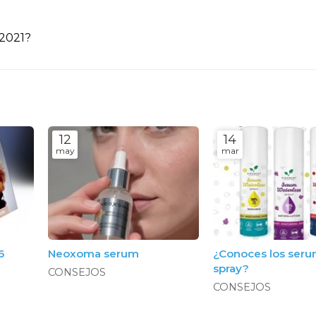
 2021?
12
14
may
mar
6
Neoxoma serum
¿Conoces los seru
spray?
CONSEJOS
CONSEJOS