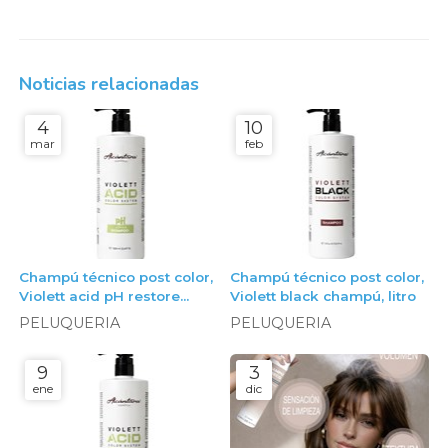
Noticias relacionadas
4
10
mar
feb
Champú técnico post color,
Champú técnico post color,
Violett acid pH restore
Violett black champú, litro
champú, litro
PELUQUERIA
PELUQUERIA
9
3
ene
dic