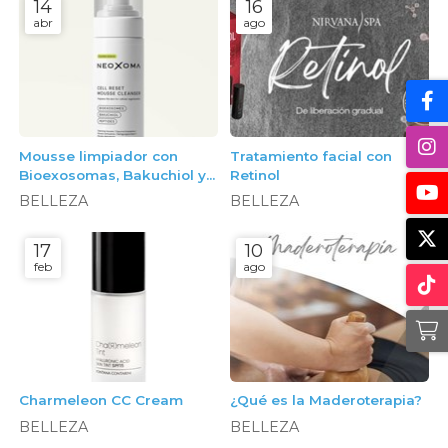
14
16
abr
ago
Mousse limpiador con
Tratamiento facial con
Bioexosomas, Bakuchiol y
Retinol
Péptidos, 150ml. Neoxoma
BELLEZA
BELLEZA
17
10
feb
ago
Charmeleon CC Cream
¿Qué es la Maderoterapia?
BELLEZA
BELLEZA