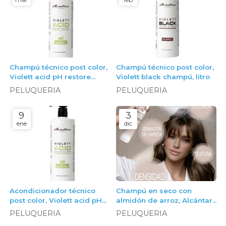
Champú técnico post color,
Champú técnico post color,
Violett acid pH restore
Violett black champú, litro
champú, litro
PELUQUERIA
PELUQUERIA
9
3
ene
dic
Acondicionador técnico
Champú en seco con
post color, Violett acid pH
almidón de arroz, Alcántara
restore acondicionador,
Cosmética
PELUQUERIA
PELUQUERIA
litro