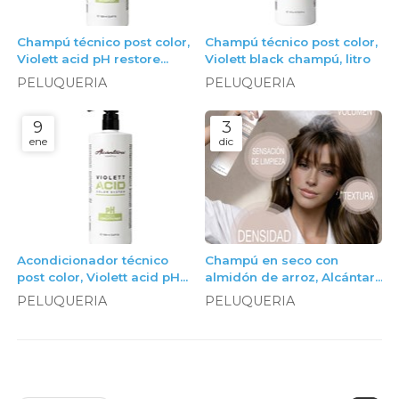
Champú técnico post color,
Champú técnico post color,
Violett acid pH restore
Violett black champú, litro
champú, litro
PELUQUERIA
PELUQUERIA
9
3
ene
dic
Acondicionador técnico
Champú en seco con
post color, Violett acid pH
almidón de arroz, Alcántara
restore acondicionador,
Cosmética
PELUQUERIA
PELUQUERIA
litro