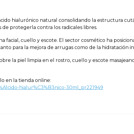
 ácido hialurónico natural consolidando la estructura cut
de protegerla contra los radicales libres.
facial, cuello y escote. El sector cosmético ha posicion
nto para la mejora de arrugas como de la hidratación in
e la piel limpia en el rostro, cuello y escote masajean
o en la tienda online:
3%A1cido-hialur%C3%B3nico-30ml_pr221949