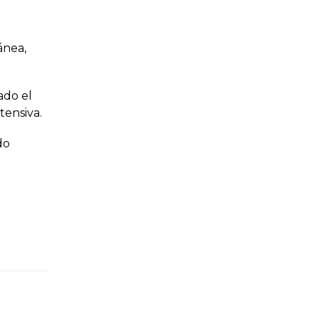
ánea,
ado el
tensiva.
do