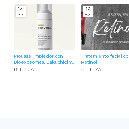
14
16
abr
ago
Mousse limpiador con
Tratamiento facial c
Bioexosomas, Bakuchiol y
Retinol
Péptidos, 150ml. Neoxoma
BELLEZA
BELLEZA