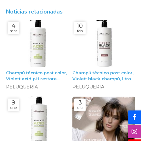
Noticias relacionadas
4
10
mar
feb
Champú técnico post color,
Champú técnico post color,
Violett acid pH restore
Violett black champú, litro
champú, litro
PELUQUERIA
PELUQUERIA
9
3
ene
dic