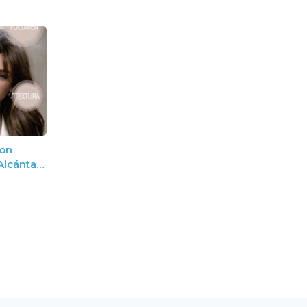
on
Alcántara