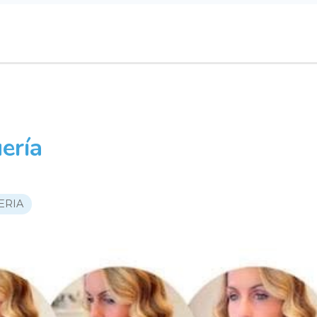
ería
ERIA