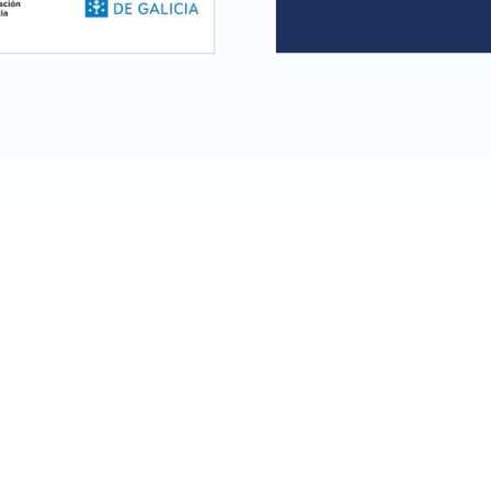
l Elena | Productos de peluquería y
uctos para profesionales del sector de la peluquería y
ciales, uniformes, mobiliario... ¡Explora nuestra tienda o
11 - Rois (A Coruña)
619 807 215
info@c