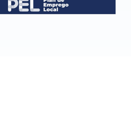
 estética
 la estética. Contamos con productos de cosmética
nline para descubrir nuestros productos!
omercialelena.es