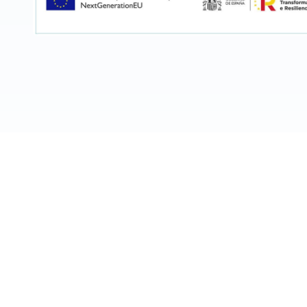
Comercia
En Comercial Elena, vendemos y distribuimos prod
capilar, cosmética bio, tratamientos fa
Cubela, 2 - 159