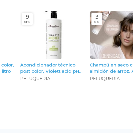
9
3
ene
dic
color,
Acondicionador técnico
Champú en seco c
litro
post color, Violett acid pH
almidón de arroz, 
restore acondicionador,
Cosmética
PELUQUERIA
PELUQUERIA
litro