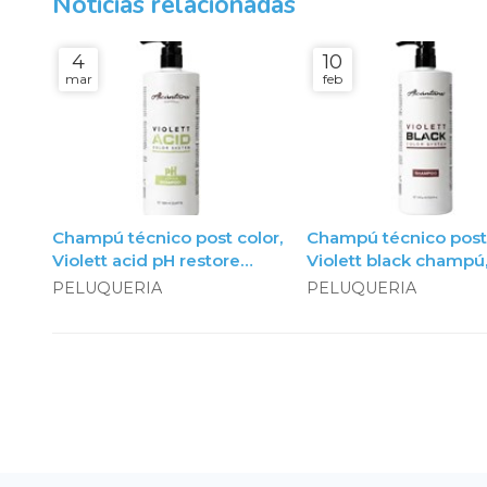
Noticias relacionadas
4
10
mar
feb
Champú técnico post color,
Champú técnico post 
Violett acid pH restore
Violett black champú, 
champú, litro
PELUQUERIA
PELUQUERIA