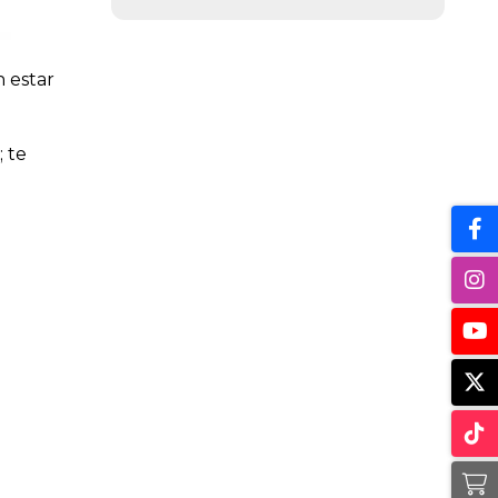
n estar
; te