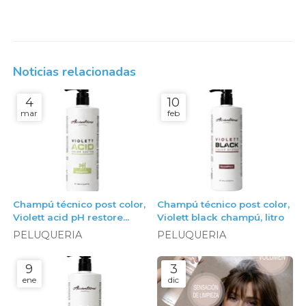
Noticias relacionadas
4
10
mar
feb
Champú técnico post color,
Champú técnico post color,
Violett acid pH restore
Violett black champú, litro
champú, litro
PELUQUERIA
PELUQUERIA
9
3
ene
dic