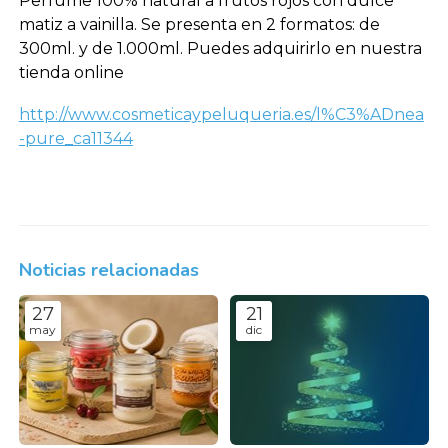
Perfume 100% natural a frutos rojos con dulce
matiz a vainilla. Se presenta en 2 formatos: de
300ml. y de 1.000ml. Puedes adquirirlo en nuestra
tienda online
http://www.cosmeticaypeluqueria.es/l%C3%ADnea
-pure_ca11344
Noticias relacionadas
27
21
may
dic