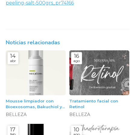
peeling-salt-500grs_pr74166
Noticias relacionadas
14
16
abr
ago
Mousse limpiador con
Tratamiento facial con
Bioexosomas, Bakuchiol y
Retinol
Péptidos, 150ml. Neoxoma
BELLEZA
BELLEZA
17
10
feb
ago