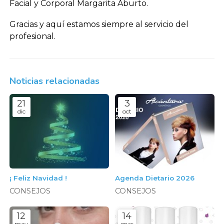
Facial y Corporal Margarita Aburto.
Gracias y aquí estamos siempre al servicio del
profesional.
Noticias relacionadas
21
3
dic
oct
¡ Feliz Navidad !
Agenda Dietario 2026
CONSEJOS
CONSEJOS
12
14
may
mar