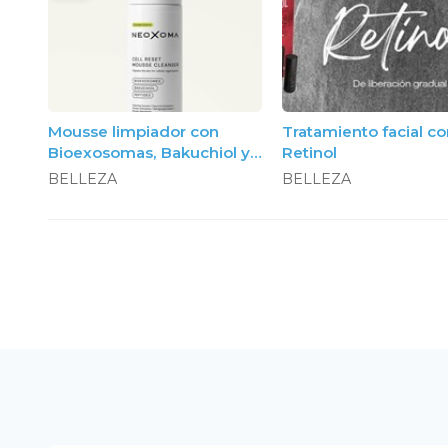
Mousse limpiador con
Tratamiento facial c
Bioexosomas, Bakuchiol y
Retinol
Péptidos, 150ml. Neoxoma
BELLEZA
BELLEZA