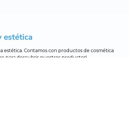
 estética
 la estética. Contamos con productos de cosmética
nline para descubrir nuestros productos!
omercialelena.es
© PÁXINAS GALEGAS