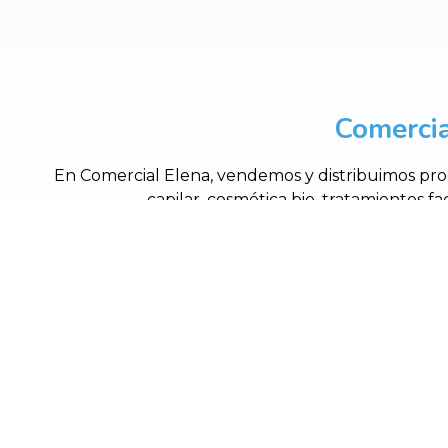
Comercia
En Comercial Elena, vendemos y distribuimos prod
capilar, cosmética bio, tratamientos fa
Cubela, 2 - 159
Aviso legal
-
Política de privacidad y cookies
-
Área Interna