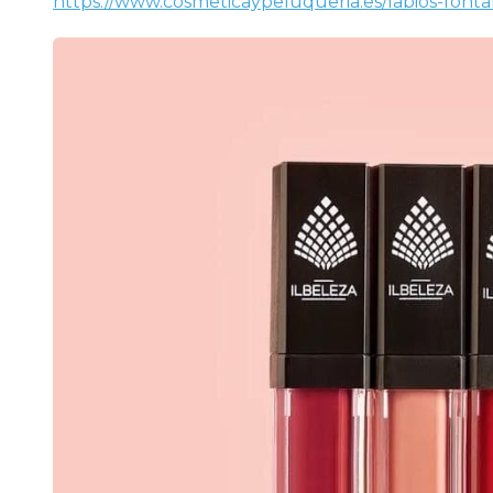
https://www.cosmeticaypeluqueria.es/labios-font