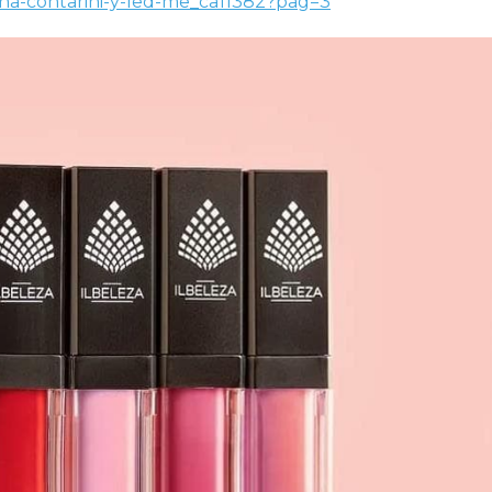
ana-contarini-y-led-me_ca11382?pag=3