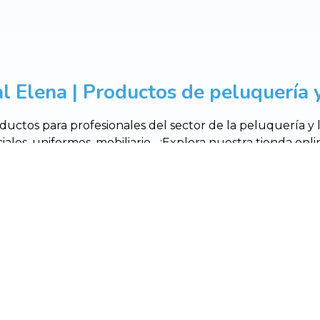
l Elena | Productos de peluquería y
uctos para profesionales del sector de la peluquería y
ciales, uniformes, mobiliario... ¡Explora nuestra tienda o
11 - Rois (A Coruña)
619 807 215
info@c