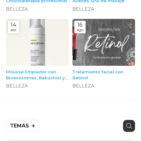
Chocolaterapia profesional
Aceites SPA de masaje
BELLEZA
BELLEZA
14
16
abr
ago
Mousse limpiador con
Tratamiento facial con
Bioexosomas, Bakuchiol y
Retinol
Péptidos, 150ml. Neoxoma
BELLEZA
BELLEZA
TEMAS