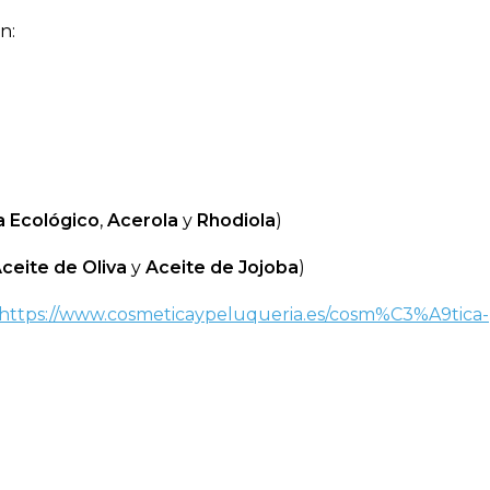
n:
a Ecológico
,
Acerola
y
Rhodiola
)
ceite de Oliva
y
Aceite de Jojoba
)
https://www.cosmeticaypeluqueria.es/cosm%C3%A9tica-