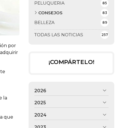
PELUQUERIA
85
CONSEJOS
83
BELLEZA
89
TODAS LAS NOTICIAS
257
ión por
adquirir
¡COMPÁRTELO!
nte
2026
e la
2025
2024
ca que
2023