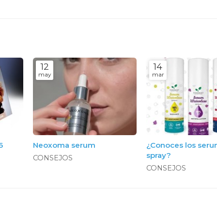
12
14
may
mar
6
Neoxoma serum
¿Conoces los seru
spray?
CONSEJOS
CONSEJOS