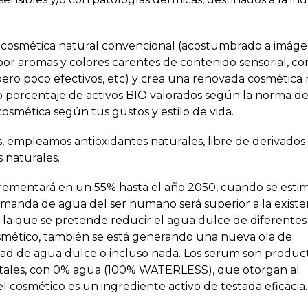
 cosmética natural convencional (acostumbrado a imág
o por aromas y colores carentes de contenido sensorial, co
pero poco efectivos, etc) y crea una renovada cosmética 
to porcentaje de activos BIO valorados según la norma d
osmética según tus gustos y estilo de vida.
s, empleamos antioxidantes naturales, libre de derivados
s naturales.
ementará en un 55% hasta el año 2050, cuando se estim
emanda de agua del ser humano será superior a la existe
 la que se pretende reducir el agua dulce de diferentes
osmético, también se está generando una nueva ola de
dad de agua dulce o incluso nada. Los serum son produc
etales, con 0% agua (100% WATERLESS), que otorgan al
l cosmético es un ingrediente activo de testada eficacia.