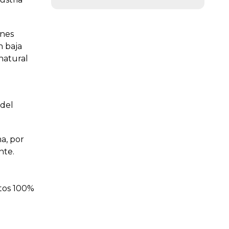
enes
n baja
natural
e
 del
a, por
nte.
tos 100%