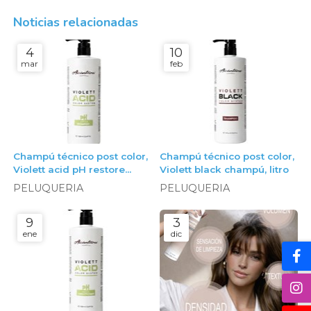
Noticias relacionadas
4
10
mar
feb
Champú técnico post color,
Champú técnico post color,
Violett acid pH restore
Violett black champú, litro
champú, litro
PELUQUERIA
PELUQUERIA
9
3
ene
dic