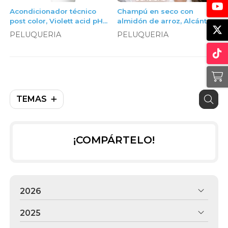
Acondicionador técnico
Champú en seco con
post color, Violett acid pH
almidón de arroz, Alcántara
restore acondicionador,
Cosmética
PELUQUERIA
PELUQUERIA
litro
TEMAS
¡COMPÁRTELO!
2026
2025