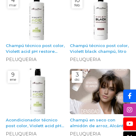
4
10
mar
feb
Champú técnico post color,
Champú técnico post color,
Violett acid pH restore
Violett black champú, litro
champú, litro
PELUQUERIA
PELUQUERIA
9
3
ene
dic
Acondicionador técnico
Champú en seco con
post color, Violett acid pH
almidón de arroz, Alcántara
restore acondicionador,
Cosmética
PELUQUERIA
PELUQUERIA