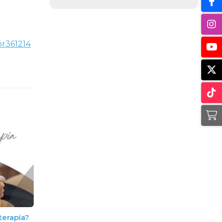
pr361214
terapia?