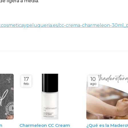
e ligera a media.
.cosmeticaypeluqueria.es/cc-crema-charmeleon-30ml_
17
10
feb
ago
on
Charmeleon CC Cream
¿Qué es la Madero