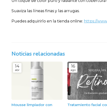
Un toque de color puro y radiante con cobertura d
Suaviza las líneas finas y las arrugas.
Puedes adquirirlo en la tienda online:
https://www
Noticias relacionadas
14
16
abr
ago
Mousse limpiador con
Tratamiento facial c