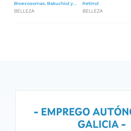
Bioexosomas, Bakuchiol y
Retinol
Péptidos, 150ml. Neoxoma
BELLEZA
BELLEZA