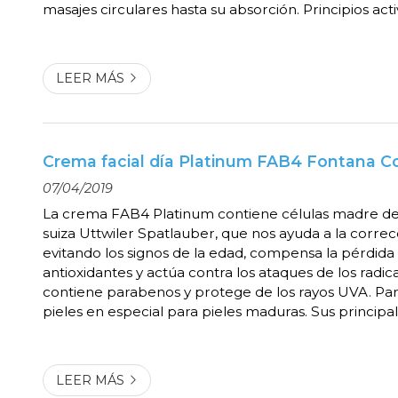
masajes circulares hasta su absorción. Principios acti
una molécula similar a la butolínica, que actúa bloq
contracciones musculares con efecto tens...
LEER MÁS
Crema facial día Platinum FAB4 Fontana Co
07/04/2019
La crema FAB4 Platinum contiene células madre d
suiza Uttwiler Spatlauber, que nos ayuda a la corre
evitando los signos de la edad, compensa la pérdida
antioxidantes y actúa contra los ataques de los radica
contiene parabenos y protege de los rayos UVA. Par
pieles en especial para pieles maduras. Sus principal
activos son: • Péptidos de colágeno• Células Madre• 
Manteca de Karité Envase de 50ml y puede...
LEER MÁS