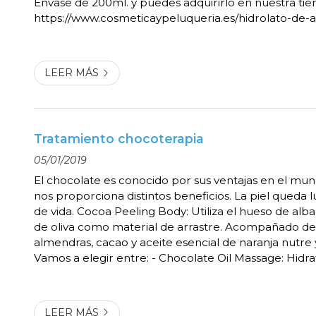
Envase de 200ml. y puedes adquirirlo en nuestra tie
https://www.cosmeticaypeluqueria.es/hidrolato-de-
floral-200ml_pr220407
LEER MÁS
Tratamiento chocoterapia
05/01/2019
El chocolate es conocido por sus ventajas en el mund
nos proporciona distintos beneficios. La piel queda l
de vida. Cocoa Peeling Body: Utiliza el hueso de alb
de oliva como material de arrastre. Acompañado de
almendras, cacao y aceite esencial de naranja nutre y
Vamos a elegir entre: - Chocolate Oil Massage: Hidrata
Para hacerlo más agradable, se puede aplicar calient
baño maria ó Chocola...
LEER MÁS