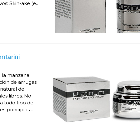
vos: Skin-ake (es
ueando las
ntarini
e la manzana
cción de arrugas
 natural de
les libres. No
a todo tipo de
es principios
Vitamina E•