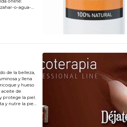
nda online:
azahar-o-agua-
o de la belleza,
uminosa y llena
aricoque y hueso
 aceite de
 protege la piel.
 y nutre la piel.
e (calentar al