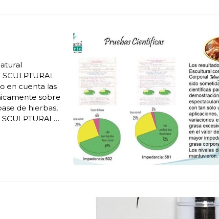
atural
río SCULPTURAL
 en cuenta las
únicamente sobre
base de hierbas,
es. SCULPTURAL
ión Astringente
 ...