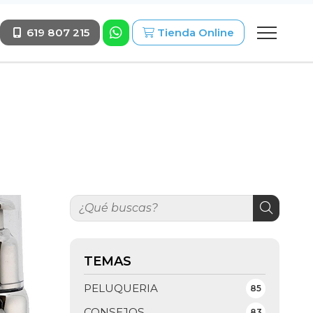
619 807 215
Tienda Online
TEMAS
PELUQUERIA
85
CONSEJOS
83