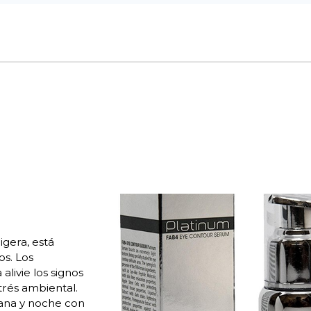
igera, está
os. Los
livie los signos
trés ambiental.
ana y noche con