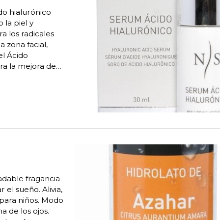
ido hialurónico
 la piel y
a los radicales
 zona facial,
el Ácido
ra la mejora de
empleo: Aplicar
adable fragancia
 el sueño. Alivia,
l para niños. Modo
a de los ojos.