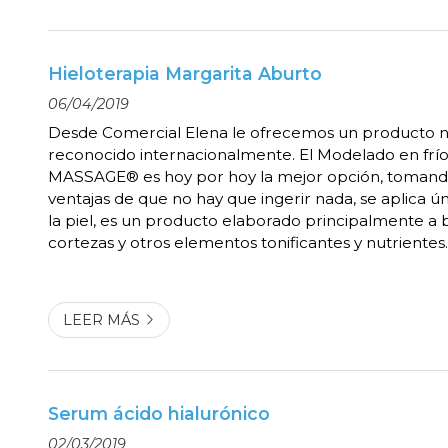
Hieloterapia Margarita Aburto
06/04/2019
Desde Comercial Elena le ofrecemos un producto n
reconocido internacionalmente. El Modelado en f
MASSAGE® es hoy por hoy la mejor opción, tomando
ventajas de que no hay que ingerir nada, se aplica 
la piel, es un producto elaborado principalmente a 
cortezas y otros elementos tonificantes y nutrient
MASSAGE® es la presentación profesional de la Loc
Corporal y Facial Margarita Aburto®. Todos buscamos
LEER MÁS
Serum ácido hialurónico
02/03/2019