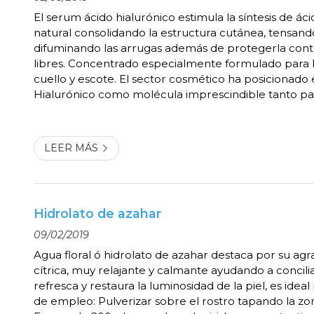
El serum ácido hialurónico estimula la síntesis de ác
natural consolidando la estructura cutánea, tensando
difuminando las arrugas además de protegerla contr
libres. Concentrado especialmente formulado para la
cuello y escote. El sector cosmético ha posicionado 
Hialurónico como molécula imprescindible tanto pa
arrugas como de la hidratación intensiva. Modo de 
una pequeña cantidad sobre la piel limpia e...
LEER MÁS
Hidrolato de azahar
09/02/2019
Agua floral ó hidrolato de azahar destaca por su agr
cítrica, muy relajante y calmante ayudando a conciliar
refresca y restaura la luminosidad de la piel, es idea
de empleo: Pulverizar sobre el rostro tapando la zon