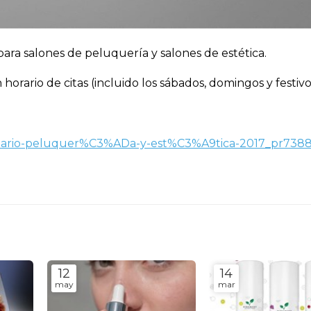
para salones de peluquería y salones de estética.
horario de citas (incluido los sábados, domingos y festivo
ietario-peluquer%C3%ADa-y-est%C3%A9tica-2017_pr738
12
14
may
mar