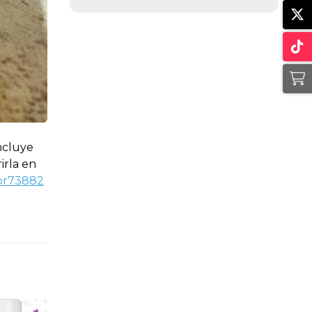
ncluye
irla en
_pr73882