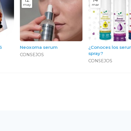
may
mar
6
Neoxoma serum
¿Conoces los seru
spray?
CONSEJOS
CONSEJOS