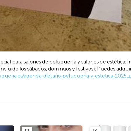
cial para salones de peluquería y salones de estética. I
(incluido los sábados, domingos y festivos). Puedes adquir
queria.es/agenda-dietario-peluqueria-y-estetica-2025
12
14