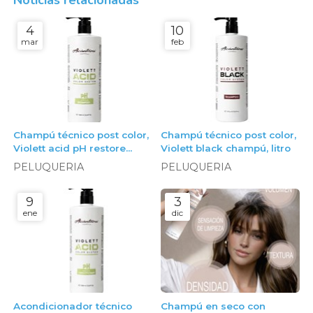
4
10
mar
feb
Champú técnico post color,
Champú técnico post color,
Violett acid pH restore
Violett black champú, litro
champú, litro
PELUQUERIA
PELUQUERIA
9
3
ene
dic
Acondicionador técnico
Champú en seco con