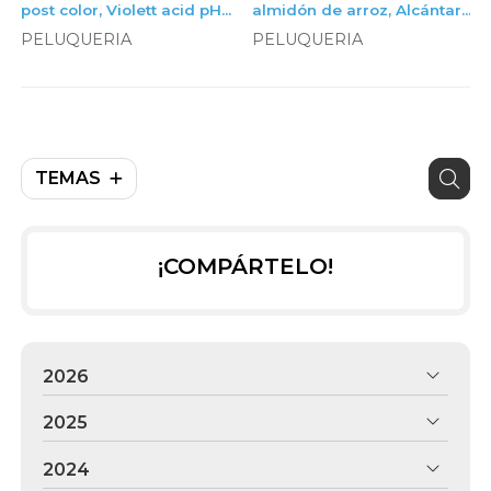
post color, Violett acid pH
almidón de arroz, Alcántara
restore acondicionador,
Cosmética
PELUQUERIA
PELUQUERIA
litro
TEMAS
¡COMPÁRTELO!
2026
2025
2024