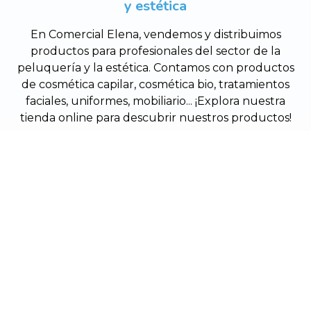
y estética
En Comercial Elena, vendemos y distribuimos
productos para profesionales del sector de la
peluquería y la estética. Contamos con productos
de cosmética capilar, cosmética bio, tratamientos
faciales, uniformes, mobiliario... ¡Explora nuestra
tienda online para descubrir nuestros productos!
Cubela, 2 - 15911 - Rois (A Coruña)
619 807 215
info@comercialelena.es
Aviso legal
-
Política de privacidad y cookies
-
Área Interna
© PÁXINAS GALEGAS